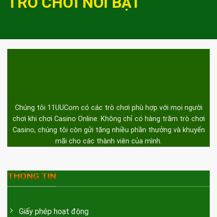
TRÒ CHƠI NỔI BẬT
Chúng tôi 11UUCom có các trò chơi phù hợp với mọi người
chơi khi chơi Casino Online. Không chỉ có hàng trăm trò chơi
Casino, chúng tôi còn gửi tặng nhiều phần thưởng và khuyến
mãi cho các thành viên của mình.
THÔNG TIN
Giấy phép hoạt động