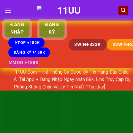
Bỏ
qua
nội
ĐĂNG
ĐĂNG
dung
NHẬP
KÝ
I9TOP +150K
3WIN+333K
23WIN+2
ĐĂNG KÝ +150K
MMOO +188K
[11UU Com – Hệ Thống Cá Cược Uy Tín Hàng Đầu Châu
Á, Tải App + Đăng Nhập Ngay nhận 88k, Link Truy Cập Dự
Phòng Không Chặn và Uy Tín Nhất 11uu.day]