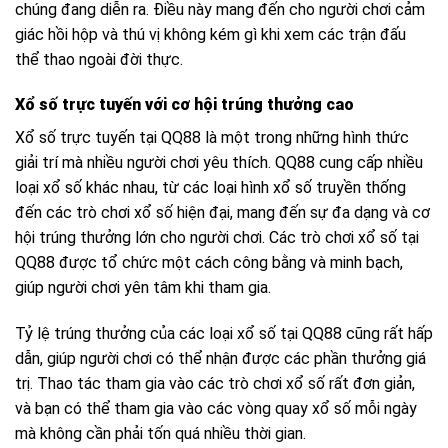
chúng đang diễn ra. Điều này mang đến cho người chơi cảm
giác hồi hộp và thú vị không kém gì khi xem các trận đấu
thể thao ngoài đời thực.
Xổ số trực tuyến với cơ hội trúng thưởng cao
Xổ số trực tuyến tại QQ88 là một trong những hình thức
giải trí mà nhiều người chơi yêu thích. QQ88 cung cấp nhiều
loại xổ số khác nhau, từ các loại hình xổ số truyền thống
đến các trò chơi xổ số hiện đại, mang đến sự đa dạng và cơ
hội trúng thưởng lớn cho người chơi. Các trò chơi xổ số tại
QQ88 được tổ chức một cách công bằng và minh bạch,
giúp người chơi yên tâm khi tham gia.
Tỷ lệ trúng thưởng của các loại xổ số tại QQ88 cũng rất hấp
dẫn, giúp người chơi có thể nhận được các phần thưởng giá
trị. Thao tác tham gia vào các trò chơi xổ số rất đơn giản,
và bạn có thể tham gia vào các vòng quay xổ số mỗi ngày
mà không cần phải tốn quá nhiều thời gian.