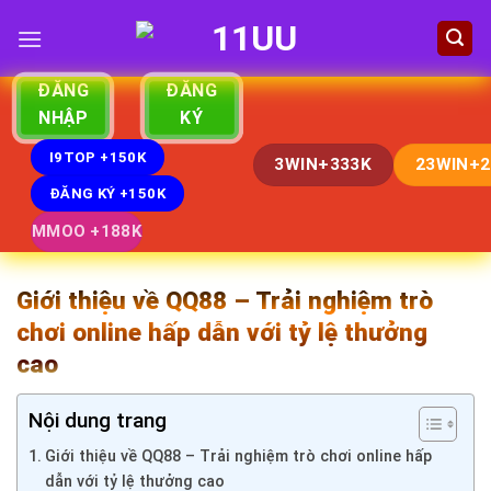
Bỏ
qua
nội
ĐĂNG
ĐĂNG
dung
NHẬP
KÝ
I9TOP +150K
3WIN+333K
23WIN+2
ĐĂNG KÝ +150K
MMOO +188K
Giới thiệu về QQ88 – Trải nghiệm trò
chơi online hấp dẫn với tỷ lệ thưởng
cao
Nội dung trang
Giới thiệu về QQ88 – Trải nghiệm trò chơi online hấp
dẫn với tỷ lệ thưởng cao