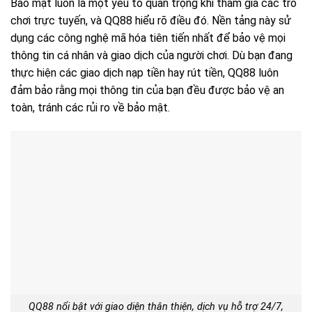
Bảo mật luôn là một yếu tố quan trọng khi tham gia các trò
chơi trực tuyến, và QQ88 hiểu rõ điều đó. Nền tảng này sử
dụng các công nghệ mã hóa tiên tiến nhất để bảo vệ mọi
thông tin cá nhân và giao dịch của người chơi. Dù bạn đang
thực hiện các giao dịch nạp tiền hay rút tiền, QQ88 luôn
đảm bảo rằng mọi thông tin của bạn đều được bảo vệ an
toàn, tránh các rủi ro về bảo mật.
QQ88 nổi bật với giao diện thân thiện, dịch vụ hỗ trợ 24/7,