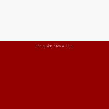
Phone:
0977 888 989
Website:
https://11uu.day
Bản quyền 2026 © 11uu