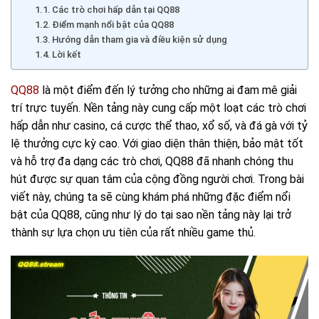
Các trò chơi hấp dẫn tại QQ88
Điểm mạnh nổi bật của QQ88
Hướng dẫn tham gia và điều kiện sử dụng
Lời kết
QQ88
là một điểm đến lý tưởng cho những ai đam mê giải
trí trực tuyến. Nền tảng này cung cấp một loạt các trò chơi
hấp dẫn như casino, cá cược thể thao, xổ số, và đá gà với tỷ
lệ thưởng cực kỳ cao. Với giao diện thân thiện, bảo mật tốt
và hỗ trợ đa dạng các trò chơi, QQ88 đã nhanh chóng thu
hút được sự quan tâm của cộng đồng người chơi. Trong bài
viết này, chúng ta sẽ cùng khám phá những đặc điểm nổi
bật của QQ88, cũng như lý do tại sao nền tảng này lại trở
thành sự lựa chọn ưu tiên của rất nhiều game thủ.