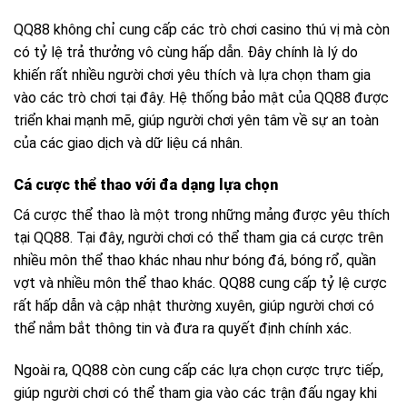
QQ88 không chỉ cung cấp các trò chơi casino thú vị mà còn
có tỷ lệ trả thưởng vô cùng hấp dẫn. Đây chính là lý do
khiến rất nhiều người chơi yêu thích và lựa chọn tham gia
vào các trò chơi tại đây. Hệ thống bảo mật của QQ88 được
triển khai mạnh mẽ, giúp người chơi yên tâm về sự an toàn
của các giao dịch và dữ liệu cá nhân.
Cá cược thể thao với đa dạng lựa chọn
Cá cược thể thao là một trong những mảng được yêu thích
tại QQ88. Tại đây, người chơi có thể tham gia cá cược trên
nhiều môn thể thao khác nhau như bóng đá, bóng rổ, quần
vợt và nhiều môn thể thao khác. QQ88 cung cấp tỷ lệ cược
rất hấp dẫn và cập nhật thường xuyên, giúp người chơi có
thể nắm bắt thông tin và đưa ra quyết định chính xác.
Ngoài ra, QQ88 còn cung cấp các lựa chọn cược trực tiếp,
giúp người chơi có thể tham gia vào các trận đấu ngay khi