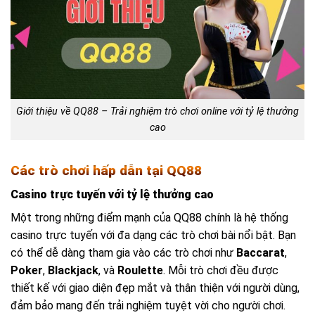
Giới thiệu về QQ88 – Trải nghiệm trò chơi online với tỷ lệ thưởng
cao
Các trò chơi hấp dẫn tại QQ88
Casino trực tuyến với tỷ lệ thưởng cao
Một trong những điểm mạnh của QQ88 chính là hệ thống
casino trực tuyến với đa dạng các trò chơi bài nổi bật. Bạn
có thể dễ dàng tham gia vào các trò chơi như
Baccarat
,
Poker
,
Blackjack
, và
Roulette
. Mỗi trò chơi đều được
thiết kế với giao diện đẹp mắt và thân thiện với người dùng,
đảm bảo mang đến trải nghiệm tuyệt vời cho người chơi.