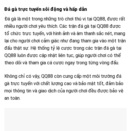
Đá gà trực tuyến sôi động và hấp dẫn
Đá gà là một trong những trò chơi thú vị tại QQ88, được rất
nhiều người chơi yêu thích. Các trận đá gà tại QQ88 được
tổ chức trực tuyến, với hình ảnh và âm thanh sắc nét, mang
lại cho người chơi cảm giác như đang tham gia vào một trận
đấu thật sự. Hệ thống tỷ lệ cược trong các trận đá gà tại
QQ88 luôn được cập nhật liên tục, giúp người chơi có thể
theo dõi và tham gia cá cược ngay trong từng vòng đấu.
Không chỉ có vậy, QQ88 còn cung cấp một môi trường đá
gà trực tuyến với chất lượng cao và bảo mật tốt, đảm bảo
mọi thông tin và giao dịch của người chơi đều được bảo vệ
an toàn.