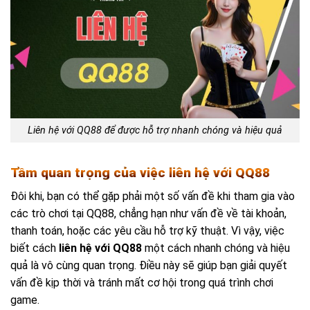
Liên hệ với QQ88 để được hỗ trợ nhanh chóng và hiệu quả
Tầm quan trọng của việc liên hệ với QQ88
Đôi khi, bạn có thể gặp phải một số vấn đề khi tham gia vào
các trò chơi tại QQ88, chẳng hạn như vấn đề về tài khoản,
thanh toán, hoặc các yêu cầu hỗ trợ kỹ thuật. Vì vậy, việc
biết cách
liên hệ với QQ88
một cách nhanh chóng và hiệu
quả là vô cùng quan trọng. Điều này sẽ giúp bạn giải quyết
vấn đề kịp thời và tránh mất cơ hội trong quá trình chơi
game.