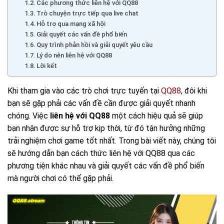
Các phương thức liên hệ với QQ88
Trò chuyện trực tiếp qua live chat
Hỗ trợ qua mạng xã hội
Giải quyết các vấn đề phổ biến
Quy trình phản hồi và giải quyết yêu cầu
Lý do nên liên hệ với QQ88
Lời kết
Khi tham gia vào các trò chơi trực tuyến tại
QQ88
, đôi khi
bạn sẽ gặp phải các vấn đề cần được giải quyết nhanh
chóng. Việc
liên hệ với QQ88
một cách hiệu quả sẽ giúp
bạn nhận được sự hỗ trợ kịp thời, từ đó tận hưởng những
trải nghiệm chơi game tốt nhất. Trong bài viết này, chúng tôi
sẽ hướng dẫn bạn cách thức liên hệ với QQ88 qua các
phương tiện khác nhau và giải quyết các vấn đề phổ biến
mà người chơi có thể gặp phải.